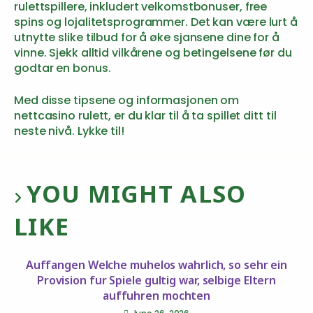
rulettspillere, inkludert velkomstbonuser, free
spins og lojalitetsprogrammer. Det kan være lurt å
utnytte slike tilbud for å øke sjansene dine for å
vinne. Sjekk alltid vilkårene og betingelsene før du
godtar en bonus.
Med disse tipsene og informasjonen om
nettcasino rulett, er du klar til å ta spillet ditt til
neste nivå. Lykke til!
YOU MIGHT ALSO
LIKE
Auffangen Welche muhelos wahrlich, so sehr ein
Provision fur Spiele gultig war, selbige Eltern
auffuhren mochten