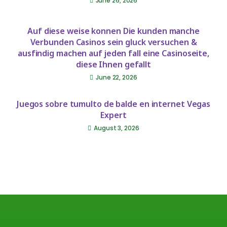
June 26, 2026
Auf diese weise konnen Die kunden manche
Verbunden Casinos sein gluck versuchen &
ausfindig machen auf jeden fall eine Casinoseite,
diese Ihnen gefallt
June 22, 2026
Juegos sobre tumulto de balde en internet Vegas
Expert
August 3, 2026