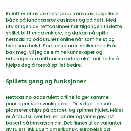
Rulett er et av de mest populære casinospillene
både på landbaserte casinoer og på nett. Med
utviklingen av nettcasinoer har tilgangen til dette
spillet blitt enda enklere, og du kan nå spille
nettcasino odds rulett online når som helst og
hvor som helst. Som en erfaren spiller med 15 år
bak meg, vil jeg dele mine kunnskaper og
erfaringer om nettcasino
odds rulett online for å
hjelpe deg å forstå spillet bedre.
Spillets gang og funksjoner
Nettcasino odds rulett online følger samme
prinsipper som vanlig rulett. Du velger innsats,
plasserer chips på bordet, og spinner hjulet. Målet
er å forutsi hvor ballen lander og vinne gevinst
basert på innsatsen din. Det finnes ulike varianter
av rulett, inkludert amerikansk, europeisk og