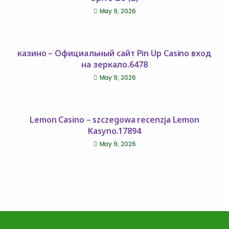
May 9, 2026
казино – Официальный сайт Pin Up Casino вход
на зеркало.6478
May 9, 2026
Lemon Casino – szczegowa recenzja Lemon
Kasyno.17894
May 9, 2026