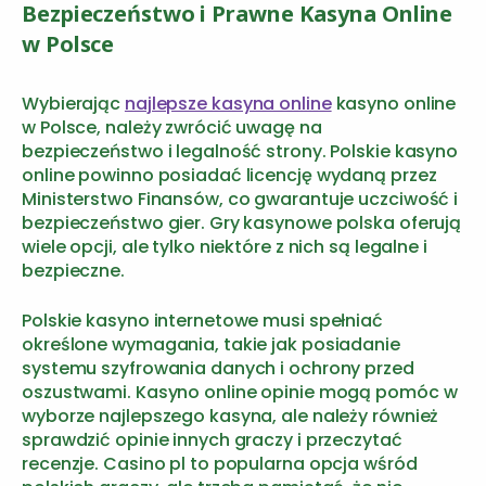
Bezpieczeństwo i Prawne Kasyna Online
w Polsce
Wybierając
najlepsze kasyna online
kasyno online
w Polsce, należy zwrócić uwagę na
bezpieczeństwo i legalność strony. Polskie kasyno
online powinno posiadać licencję wydaną przez
Ministerstwo Finansów, co gwarantuje uczciwość i
bezpieczeństwo gier. Gry kasynowe polska oferują
wiele opcji, ale tylko niektóre z nich są legalne i
bezpieczne.
Polskie kasyno internetowe musi spełniać
określone wymagania, takie jak posiadanie
systemu szyfrowania danych i ochrony przed
oszustwami. Kasyno online opinie mogą pomóc w
wyborze najlepszego kasyna, ale należy również
sprawdzić opinie innych graczy i przeczytać
recenzje. Casino pl to popularna opcja wśród