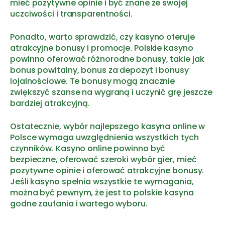
mieć pozytywne opinie i być znane ze swojej
uczciwości i transparentności.
Ponadto, warto sprawdzić, czy kasyno oferuje
atrakcyjne bonusy i promocje. Polskie kasyno
powinno oferować różnorodne bonusy, takie jak
bonus powitalny, bonus za depozyt i bonusy
lojalnościowe. Te bonusy mogą znacznie
zwiększyć szanse na wygraną i uczynić grę jeszcze
bardziej atrakcyjną.
Ostatecznie, wybór najlepszego kasyna online w
Polsce wymaga uwzględnienia wszystkich tych
czynników. Kasyno online powinno być
bezpieczne, oferować szeroki wybór gier, mieć
pozytywne opinie i oferować atrakcyjne bonusy.
Jeśli kasyno spełnia wszystkie te wymagania,
można być pewnym, że jest to polskie kasyna
godne zaufania i wartego wyboru.