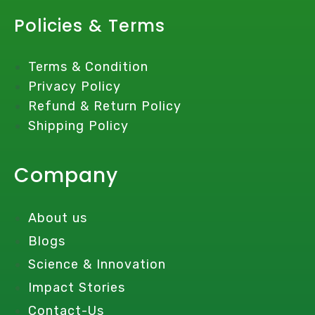
Policies & Terms
Terms & Condition
Privacy Policy
Refund & Return Policy
Shipping Policy
Company
About us
Blogs
Science & Innovation
Impact Stories
Contact-Us