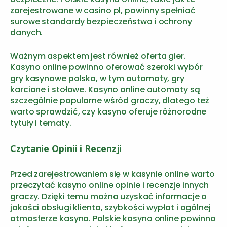
zarejestrowane w casino pl, powinny spełniać
surowe standardy bezpieczeństwa i ochrony
danych.
Ważnym aspektem jest również oferta gier.
Kasyno online powinno oferować szeroki wybór
gry kasynowe polska, w tym automaty, gry
karciane i stołowe. Kasyno online automaty są
szczególnie popularne wśród graczy, dlatego też
warto sprawdzić, czy kasyno oferuje różnorodne
tytuły i tematy.
Czytanie Opinii i Recenzji
Przed zarejestrowaniem się w kasynie online warto
przeczytać kasyno online opinie i recenzje innych
graczy. Dzięki temu można uzyskać informacje o
jakości obsługi klienta, szybkości wypłat i ogólnej
atmosferze kasyna. Polskie kasyno online powinno