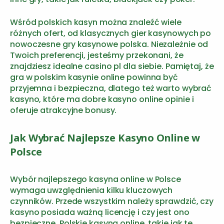
Wśród polskich kasyn można znaleźć wiele
różnych ofert, od klasycznych gier kasynowych po
nowoczesne gry kasynowe polska. Niezależnie od
Twoich preferencji, jesteśmy przekonani, że
znajdziesz idealne casino pl dla siebie. Pamiętaj, że
gra w polskim kasynie online powinna być
przyjemna i bezpieczna, dlatego też warto wybrać
kasyno, które ma dobre kasyno online opinie i
oferuje atrakcyjne bonusy.
Jak Wybrać Najlepsze Kasyno Online w
Polsce
Wybór najlepszego kasyna online w Polsce
wymaga uwzględnienia kilku kluczowych
czynników. Przede wszystkim należy sprawdzić, czy
kasyno posiada ważną licencję i czy jest ono
bezpieczne. Polskie kasyna online, takie jak te