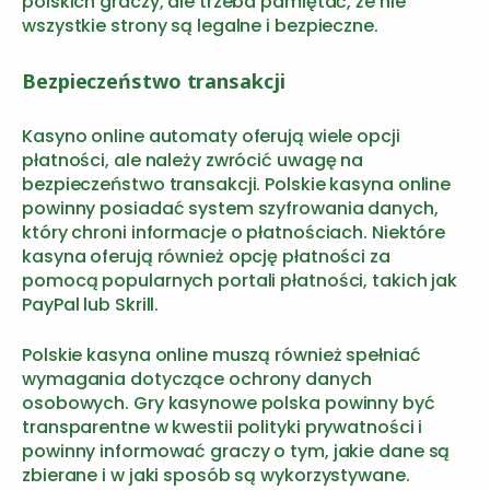
polskich graczy, ale trzeba pamiętać, że nie
wszystkie strony są legalne i bezpieczne.
Bezpieczeństwo transakcji
Kasyno online automaty oferują wiele opcji
płatności, ale należy zwrócić uwagę na
bezpieczeństwo transakcji. Polskie kasyna online
powinny posiadać system szyfrowania danych,
który chroni informacje o płatnościach. Niektóre
kasyna oferują również opcję płatności za
pomocą popularnych portali płatności, takich jak
PayPal lub Skrill.
Polskie kasyna online muszą również spełniać
wymagania dotyczące ochrony danych
osobowych. Gry kasynowe polska powinny być
transparentne w kwestii polityki prywatności i
powinny informować graczy o tym, jakie dane są
zbierane i w jaki sposób są wykorzystywane.