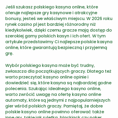
Jeśli szukasz polskiego kasyna online, które
oferuje najlepsze gry kasynowe i atrakcyjne
bonusy, jesteś we właściwym miejscu. W 2026 roku
rynek casino pl jest bardziej różnorodny niż
kiedykolwiek, dzięki czemu gracze mają dostęp do
szerokiej gamy polskich kasyn i ich ofert. W tym
artykule przedstawimy Ci najlepsze polskie kasyna
online, które gwarantują bezpieczną i przyjemną
grę.
Wybór polskiego kasyna może być trudny,
zwłaszcza dla początkujących graczy. Dlatego też
warto przeczytać kasyno online opinie i
dowiedzieć się, które kasyna są najbardziej godne
polecenia. Szukając idealnego kasyno online,
warto zwrócić uwagę na ofertę kasyno online
automaty, które są jednymi z najpopularniejszych
gier wśród polskich graczy. Pamiętaj, że dobre
polskie kasyno online powinno oferować także
inne gry, takie jak ruletka, blackjack czy poker.